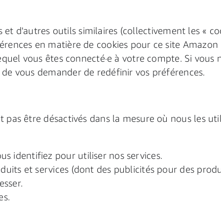
 et d'autres outils similaires (collectivement les « coo
érences en matière de cookies pour ce site Amazon
lequel vous êtes connecté·e à votre compte. Si vous 
 de vous demander de redéfinir vos préférences.
 pas être désactivés dans la mesure où nous les util
 identifiez pour utiliser nos services.
duits et services (dont des publicités pour des produ
esser.
es.