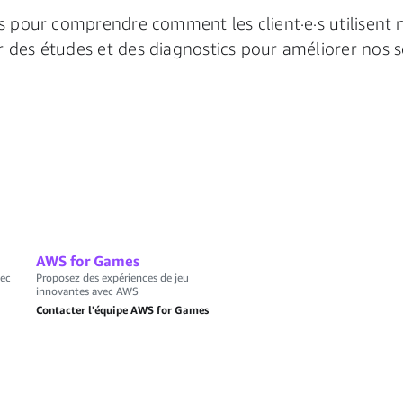
 pour comprendre comment les client·e·s utilisent no
des études et des diagnostics pour améliorer nos se
AWS for Games
vec
Proposez des expériences de jeu
innovantes avec AWS
Contacter l'équipe AWS for Games