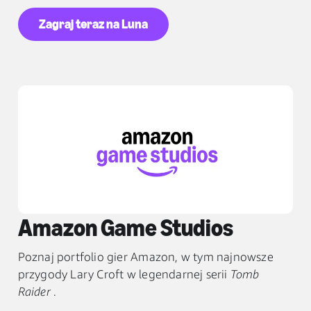
Zagraj teraz na Luna
Amazon Game Studios
Poznaj portfolio gier Amazon, w tym najnowsze
przygody Lary Croft w legendarnej serii
Tomb
Raider
.