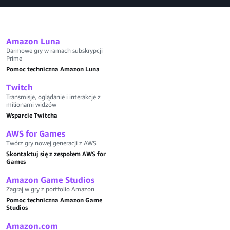
Amazon Luna
Darmowe gry w ramach subskrypcji
Prime
Pomoc techniczna Amazon Luna
Twitch
Transmisje, oglądanie i interakcje z
milionami widzów
Wsparcie Twitcha
AWS for Games
Twórz gry nowej generacji z AWS
Skontaktuj się z zespołem AWS for
Games
Amazon Game Studios
Zagraj w gry z portfolio Amazon
Pomoc techniczna Amazon Game
Studios
Amazon.com