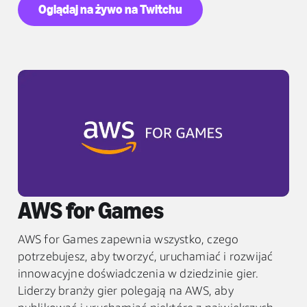
Oglądaj na żywo na Twitchu
AWS for Games
AWS for Games zapewnia wszystko, czego
potrzebujesz, aby tworzyć, uruchamiać i rozwijać
innowacyjne doświadczenia w dziedzinie gier.
Liderzy branży gier polegają na AWS, aby