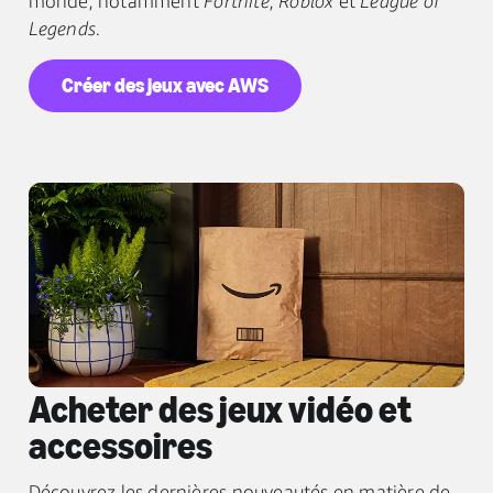
monde, notamment
Fortnite
,
Roblox
et
League of
Legends
.
Créer des jeux avec AWS
Acheter des jeux vidéo et
accessoires
Découvrez les dernières nouveautés en matière de