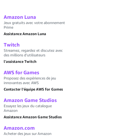
Amazon Luna
Jeux gratuits avec votre abonnement
Prime
Assistance Amazon Luna
Twitch
Streamez, regardez et discutez avec
des millions d'utilisateurs
l'assistance Twitch
AWS for Games
Proposez des expériences de jeu
innovantes avec AWS
Contacter l'équipe AWS for Games
Amazon Game Studios
Essayez les jeux du catalogue
Amazon
Assistance Amazon Game Studios
Amazon.com
Acheter des jeux sur Amazon